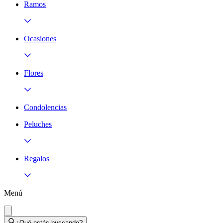
Ramos
Ocasiones
Flores
Condolencias
Peluches
Regalos
Menú
¿Qué estás buscando?