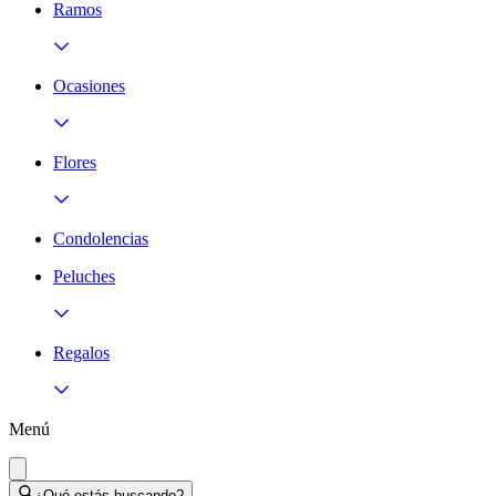
Ramos
Ocasiones
Flores
Condolencias
Peluches
Regalos
Menú
¿Qué estás buscando?