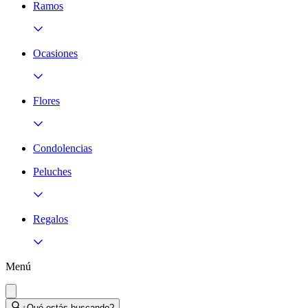
Ramos
Ocasiones
Flores
Condolencias
Peluches
Regalos
Menú
¿Qué estás buscando?