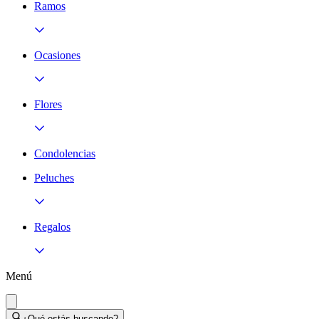
Ramos
Ocasiones
Flores
Condolencias
Peluches
Regalos
Menú
¿Qué estás buscando?