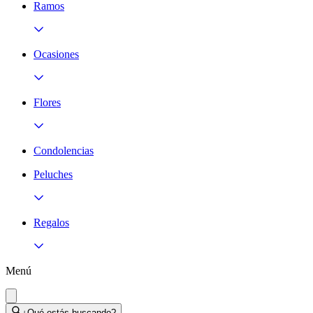
Ramos
Ocasiones
Flores
Condolencias
Peluches
Regalos
Menú
¿Qué estás buscando?