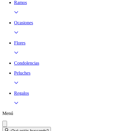
Ramos
Ocasiones
Flores
Condolencias
Peluches
Regalos
Menú
¿Qué estás buscando?