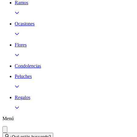
Ramos
Ocasiones
Flores
Condolencias
Peluches
Regalos
Menú
¿Qué estás buscando?