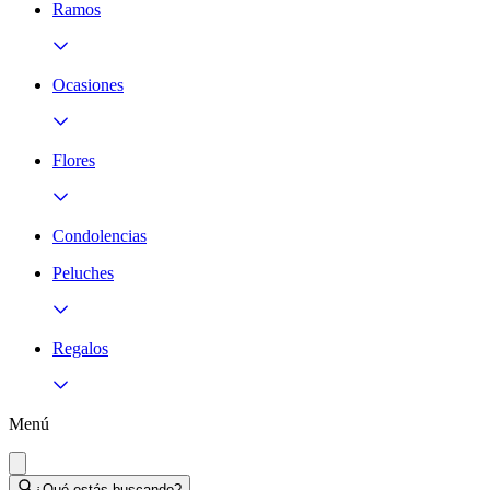
Ramos
Ocasiones
Flores
Condolencias
Peluches
Regalos
Menú
¿Qué estás buscando?