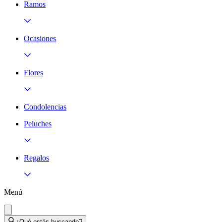
Ramos
Ocasiones
Flores
Condolencias
Peluches
Regalos
Menú
¿Qué estás buscando?