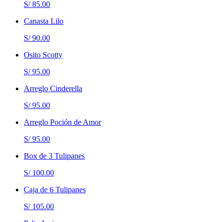
S/ 85.00
Canasta Lilo
S/ 90.00
Osito Scotty
S/ 95.00
Arreglo Cinderella
S/ 95.00
Arreglo Poción de Amor
S/ 95.00
Box de 3 Tulipanes
S/ 100.00
Caja de 6 Tulipanes
S/ 105.00