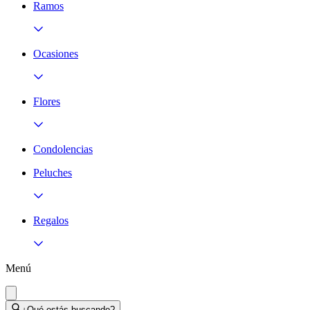
Ramos
Ocasiones
Flores
Condolencias
Peluches
Regalos
Menú
¿Qué estás buscando?