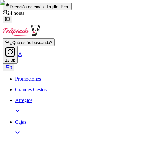
Dirección de envío:
Trujillo, Peru
24 horas
¿Qué estás buscando?
12.3k
0
Promociones
Grandes Gestos
Arreglos
Cajas