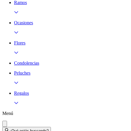
Ramos
Ocasiones
Flores
Condolencias
Peluches
Regalos
Menú
¿Qué estás buscando?