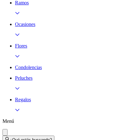
Ramos
Ocasiones
Flores
Condolencias
Peluches
Regalos
Menú
¿Qué estás buscando?