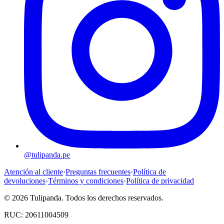
@tulipanda.pe
Atención al cliente
·
Preguntas frecuentes
·
Política de
devoluciones
·
Términos y condiciones
·
Política de privacidad
©
2026
Tulipanda. Todos los derechos reservados.
RUC: 20611004509