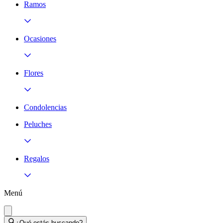
Ramos
Ocasiones
Flores
Condolencias
Peluches
Regalos
Menú
¿Qué estás buscando?