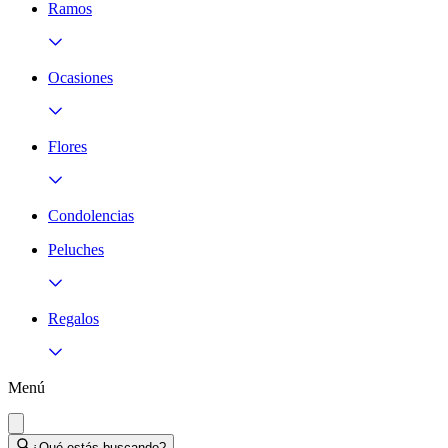
Ramos
Ocasiones
Flores
Condolencias
Peluches
Regalos
Menú
¿Qué estás buscando?