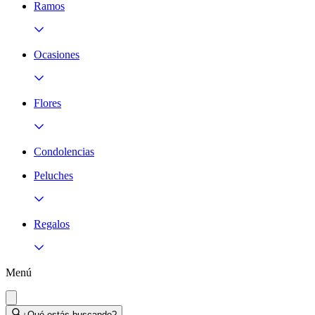
Ramos
Ocasiones
Flores
Condolencias
Peluches
Regalos
Menú
¿Qué estás buscando?