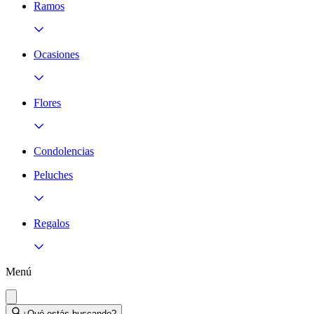
Ramos
Ocasiones
Flores
Condolencias
Peluches
Regalos
Menú
¿Qué estás buscando?