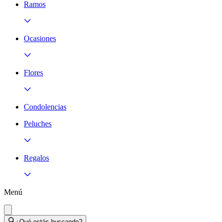
Ramos
Ocasiones
Flores
Condolencias
Peluches
Regalos
Menú
¿Qué estás buscando?