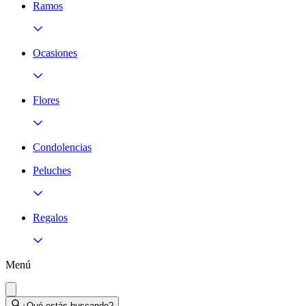
Ramos
Ocasiones
Flores
Condolencias
Peluches
Regalos
Menú
¿Qué estás buscando?