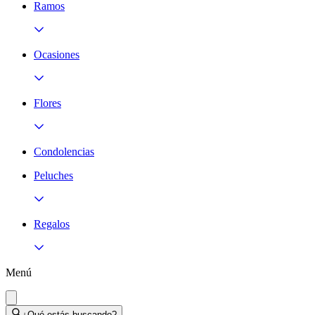
Ramos
Ocasiones
Flores
Condolencias
Peluches
Regalos
Menú
¿Qué estás buscando?